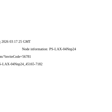
2024新澳门原料网-全年资料免费大全
1
1
类设备
通风部件
工程案例
新