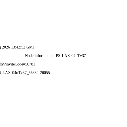
2024新澳门原料网-全年资料免费大全
1
1
类设备
通风部件
工程案例
新